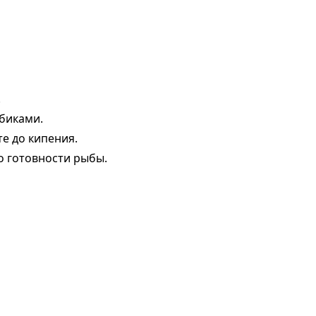
.
убиками.
те до кипения.
о готовности рыбы.