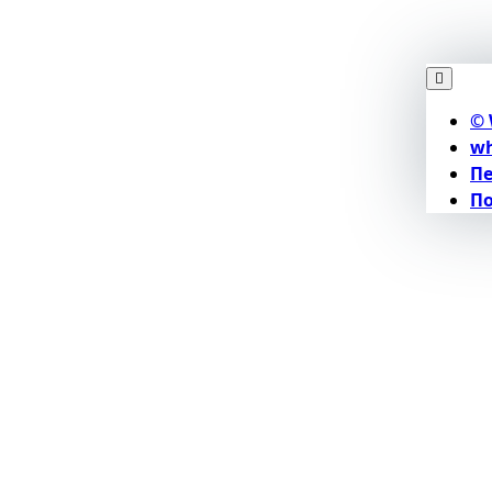
© 
wh
П
По