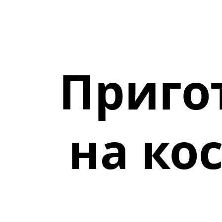
Приго
на ко