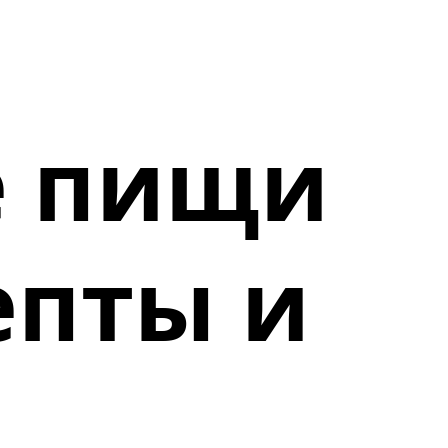
е пищи
епты и