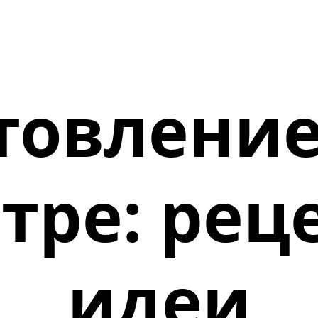
товлени
стре: рец
идеи