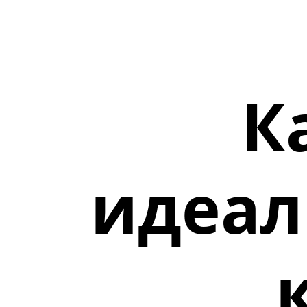
К
идеал