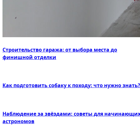
Строительство гаража: от выбора места до
финишной отделки
Как подготовить собаку к походу: что нужно знать
Наблюдение за звёздами: советы для начинающи
астрономов