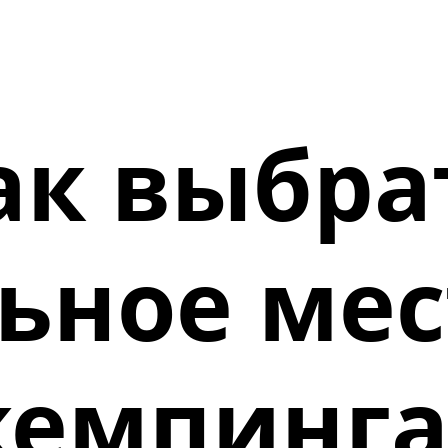
ак выбра
ьное мес
кемпинга