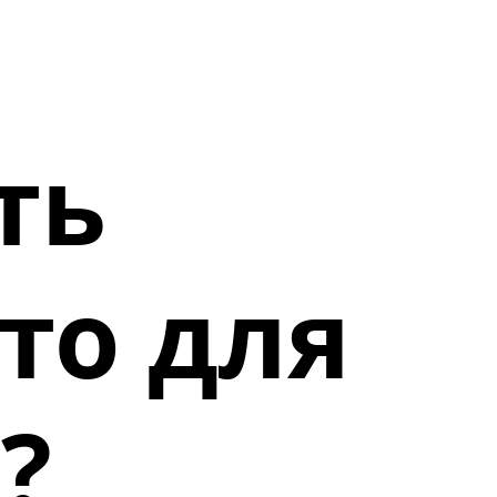
ть
то для
?