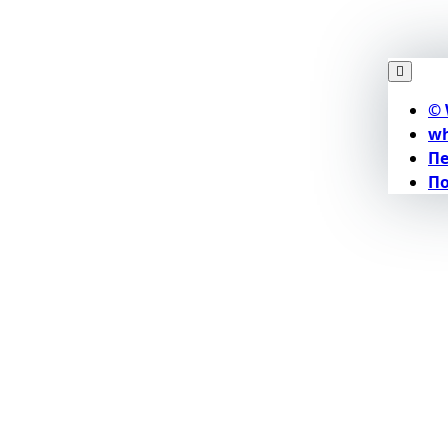
© 
wh
П
По